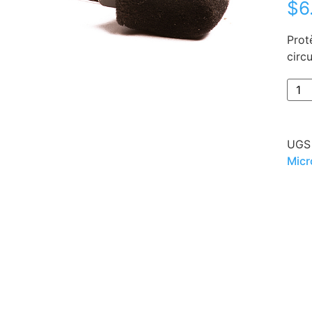
$6
Prot
circ
UGS
Mic