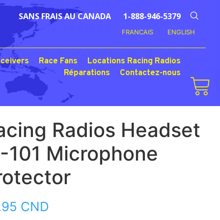
SANS FRAIS AU CANADA
1-888-946-5379
FRANCAIS
ENGLISH
ceivers
Race Fans
Locations Racing Radios
Réparations
Contactez-nous
acing Radios Headset
-101 Microphone
rotector
.95
CND