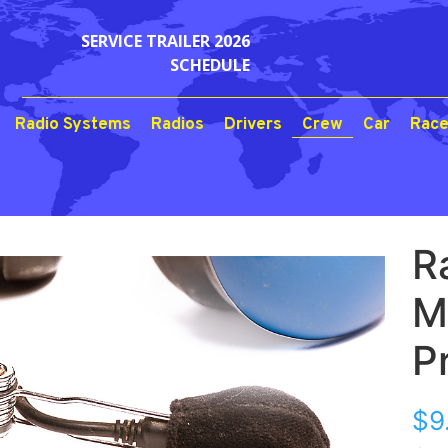
SERVICE TRAILER 2026
SCHEDULE
Radio Systems
Radios
Drivers
Crew
Car
Race
R
M
P
$
9