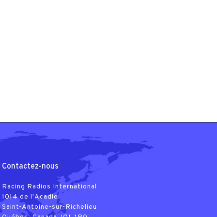
Contactez-nous
Racing Radios International
1014 de l'Acadie
Saint-Antoine-sur-Richelieu