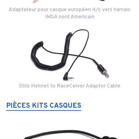
Adaptateur pour casque européen 4/c vers harnais
IMSA nord Americain
Stilo Helmet to RaceCeiver Adaptor Cable
PIÈCES KITS CASQUES