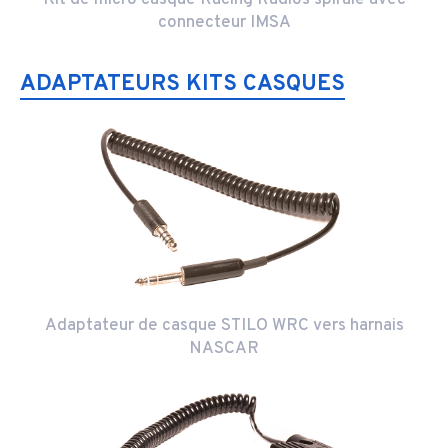
Kit de micro casque Racing Radios spiralé avec
connecteur IMSA
ADAPTATEURS KITS CASQUES
Adaptateur de casque STILO WRC vers harnais
NASCAR