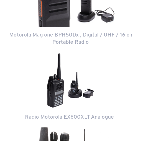
Motorola Mag one BPR50Dx , Digital / UHF / 16 ch
Portable Radio
Radio Motorola EX600XLT Analogue