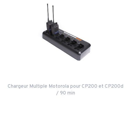
Chargeur Multiple Motorola pour CP200 et CP200d
/ 90 min