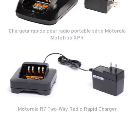
Chargeur rapide pour radio portable série Motorola
MotoTrbo XPR
Motorola R7 Two-Way Radio Rapid Charger